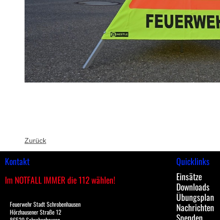
Zurück
Kontakt
Quicklinks
Einsätze
Im NOTFALL IMMER die 112 wählen!
Downloads
Übungsplan
Feuerwehr Stadt Schrobenhausen
Nachrichten
Hörzhausener Straße 12
Spenden
86529 Schrobenhausen