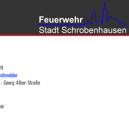
09
uchmelder
- Georg-Alber-Straße
der