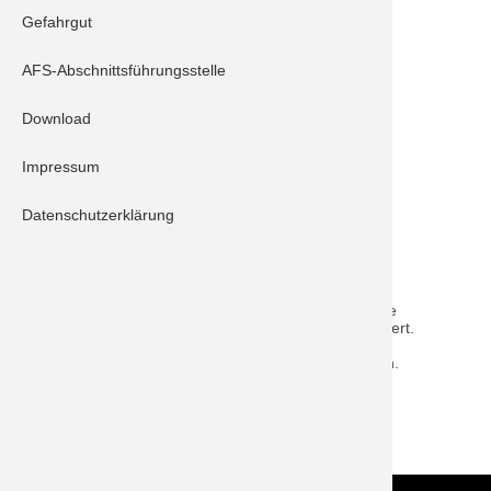
Gefahrgut
B 2 - Fahrzeugbrand
AFS-Abschnittsführungsstelle
Einheiten:
Download
Schrobenhausen 10/1
Impressum
Schrobenhausen 40/1
Feuerwehr Mühlried
Datenschutzerklärung
Beschreibung:
Zu einem vermeintlichen Fahrzeugbrand wurden die
Feuerwehren Mührlied und Schrobenhausen alarmiert.
Vor Ort angekommen, konnte eine festgefahrene
Bremse, die zu rauchen begann, festgestellt werden.
Kein Eingreifen für die Feuerwehren.
ZURÜCK