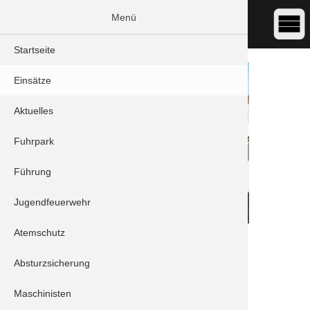
Menü
Startseite
Einsätze
Aktuelles
Fuhrpark
Führung
Jugendfeuerwehr
Atemschutz
DATUM:
23.08.2024 08:17
ART:
Brand - Fahrzeugbrand
Absturzsicherung
ORT:
Schrobenhausen/Mühlried - Gartenstraße
Maschinisten
Stichwort/Sachverhalt: