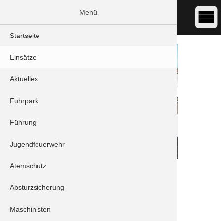
Menü
Startseite
Einsätze
Aktuelles
Fuhrpark
Führung
Jugendfeuerwehr
Atemschutz
DATUM:
12.11.2024 16:00
ART:
Sonstiges - Sonstige Hilfeleistung
Absturzsicherung
ORT:
Schrobenhausen - Stadtgebiet
Maschinisten
Stichwort/Sachverhalt: