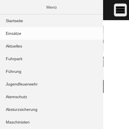
Menü
Startseite
Einsätze
Aktuelles
Fuhrpark
Führung
Jugendfeuerwehr
Atemschutz
DATUM:
15.07.2025 10:30
ART:
THL - Wasserschaden
Absturzsicherung
ORT:
Schrobenhausen - Thadäus-Silber-Straße
Maschinisten
Stichwort/Sachverhalt: