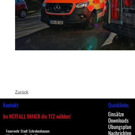
Zurück
Kontakt
Quicklinks
Einsätze
Im NOTFALL IMMER die 112 wählen!
Downloads
Übungsplan
Feuerwehr Stadt Schrobenhausen
Nachrichten