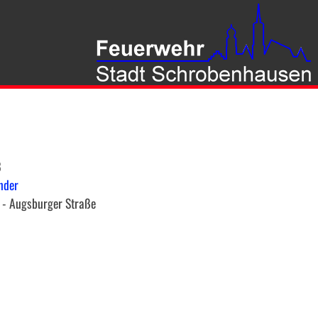
8
nder
 - Augsburger Straße