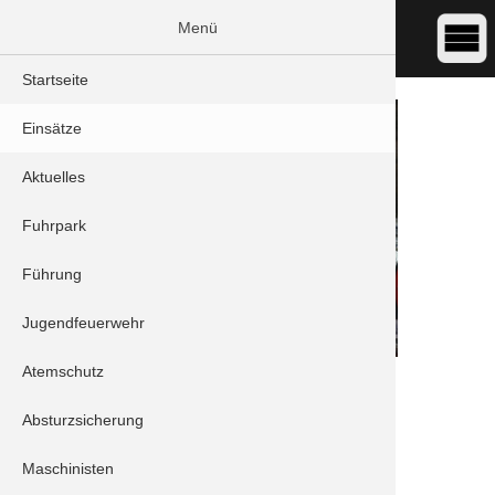
Menü
Startseite
Einsätze
Aktuelles
Fuhrpark
Führung
Jugendfeuerwehr
Atemschutz
DATUM:
24.12.2025 19:01
ART:
THL - Verkehrsunfall
Absturzsicherung
ORT:
Schrobenhausen - St.2050
Maschinisten
Stichwort/Sachverhalt: