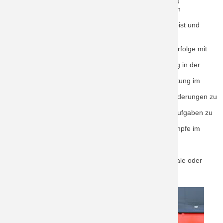
Um den Wissens- und Kenntnisstand der Ausbildung zu
überprüfen, können die Jugendlichen an verschiedenen
Leistungsprüfungen teilnehmen. Hier steht nicht der
Konkurrenzkampf im Vordergrund, vielmehr ist Teamgeist und
Zusammenarbeit in der Gruppe gefragt.
• Wissenstest: Jährliche Überprüfung der Ausbildungserfolge mit
diversen Aufgaben in Theorie und Praxis.
• Bayerische Jugendleistungsprüfung: Grundausbildung in der
Jugendfeuerwehr.
• Deutsche Jugendleistungsspange: Wird als Veranstaltung im
Landkreis abgelegt. Neben Prüfungen zu allgemeinen
Feuerwehrtätigkeiten gilt es auch, sportliche Herausforderungen zu
bewältigen.
• Jugendflamme: Leistungstest auf Bundesebene mit Aufgaben zu
Themen aus Kultur, Sport und Feuerwehr.
• CTIF- und Bundeswettkampf: Prüfungen und Wettkämpfe im
Rahmen von Bezirks- und Landesausscheiden
Nach erfolgreichem Prüfungsablauf erhalten die
Jugendfeuerwehrleute begehrte Abzeichen, Siegerpokale oder
Urkunden.