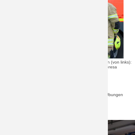
Die Jugendwarte der Feuerwehr Stadt Schrobenhausen (von links):
Hannes Schön, Christoph Kurzhals, Lucas Werner, Theresa
Schlingmann, Raimund Bartusch (fehlt auf dem Bild)
Haben wir Dein Interesse geweckt?
Dann komm doch einfach bei einer unserer nächsten Übungen
vorbei, oder sende eine E-Mail.
Wir freuen uns auf Dich!!
Email: jugend@feuerwehr-schrobenhausen.de