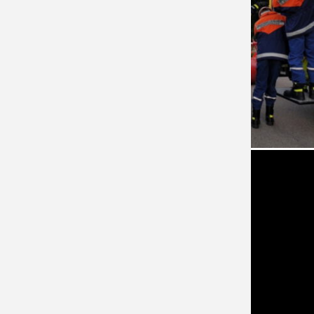
Kontakt
Im NOTFALL IMMER die 112 wählen!
Feuerwehr Stadt Schrobenhausen
Hörzhausener Straße 12
86529 Schrobenhausen
Tel.: 08252 / 889025
Folge uns auch auf